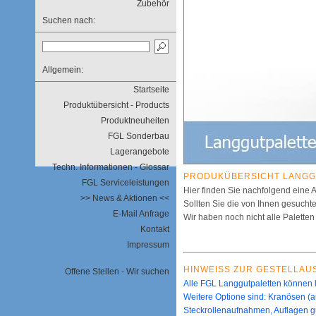
Zubehör
Suchen nach:
Allgemein:
Startseite
Produktübersicht - Products
Produktneuheiten
FGL Sonderbau
Lagerangebote
Techn. Informationen - Glossar
PRODUKÜBERSICHT LANGG
FGL Serviceleistungen
Hier finden Sie nachfolgend eine 
>> News & Aktionen <<
Sollten Sie die von Ihnen gesuchte
E-Mail Anfrage
Wir haben noch nicht alle Paletten
Kontakt
Impressum
HINWEISS ZUR GESTELLAU
Offene Stellen - Wir suchen
Alle FGL Langgutpaletten können l
Weitere Optione sind: Kranösen (a
Steckrollenaufnahmen, Auflagen gu