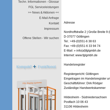
Techn. Informationen - Glossar
FGL Serviceleistungen
>> News & Aktionen <<
E-Mail Anfrage
Adresse
Kontakt
Impressum
Nordhoffstraße 2 | Große Breite 9 
D-37077 Göttingen
Offene Stellen - Wir suchen
Tel.: +49-(0)551-6 38 63
Fax: +49-(0)551-6 33 94 74
E-Mail: » info(at)fglgmbh.de
Internet: www.fglgmbh.de
Handelsregister
Registergericht: Göttingen
Eingetragen im Handelsregister u
Geschäftsführer: Dirk Rödger
Zuständige Handwerkskammer
Hildesheim - Südniedersachsen
Postfach 10 06 43
31106 Hildesheim